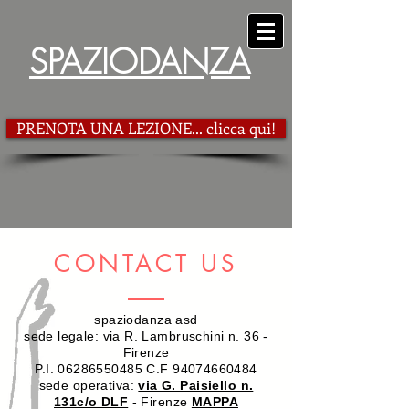
SPAZIODANZA
PRENOTA UNA LEZIONE... clicca qui!
CONTACT US
spaziodanza asd
sede legale: via R. Lambruschini n. 36 -
Firenze
P.I. 06286550485 C.F 94074660484
sede operativa:
via G. Paisiello n.
131c/o DLF
- Firenze
MAPPA