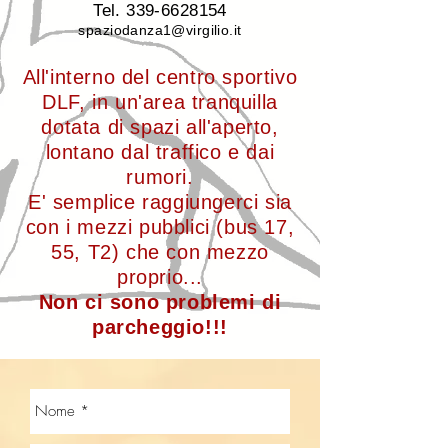
Tel.
339-6628154
spaziodanza1@virgilio.it
All'interno del centro sportivo
DLF, in un'area tranquilla
dotata di spazi all'aperto,
lontano dal traffico e dai
rumori.
E' semplice raggiungerci sia
con i mezzi pubblici (bus 17,
55, T2) che con mezzo
proprio...
Non ci sono problemi di
parcheggio!!!