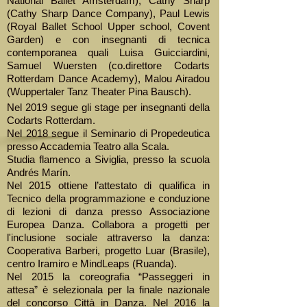
National Ballet Amsterdam), Cathy Sharp
(Cathy Sharp Dance Company), Paul Lewis
(Royal Ballet School Upper school, Covent
Garden) e con insegnanti di tecnica
contemporanea quali Luisa Guicciardini,
Samuel Wuersten (co.direttore Codarts
Rotterdam Dance Academy), Malou Airadou
(Wuppertaler Tanz Theater Pina Bausch).
Nel 2019 segue gli stage per insegnanti della
Codarts Rotterdam.
Nel 2018 segue il Seminario di Propedeutica
presso Accademia Teatro alla Scala.
Studia flamenco a Siviglia, presso la scuola
Andrés Marín.
Nel 2015 ottiene l’attestato di qualifica in
Tecnico della programmazione e conduzione
di lezioni di danza presso Associazione
Europea Danza. Collabora a progetti per
l'inclusione sociale attraverso la danza:
Cooperativa Barberi, progetto Luar (Brasile),
centro Iramiro e MindLeaps (Ruanda).
Nel 2015 la coreografia “Passeggeri in
attesa” è selezionala per la finale nazionale
del concorso Città in Danza. Nel 2016 la