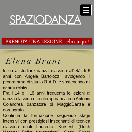
SPAZIODANZA
PRENOTA UNA LEZIONE... clicca qui!
Elena Bruni
Inizia a studiare danza classica all´età di 6
anni con
Angela Bartolozzi
, svolgendo il
programma di studio R.A.D. e sostenendo gli
esami relativi.
Fra i 14 e i 18 anni frequenta le lezioni di
danza classica e contemporanea con Antonio
Colandrea danzatore di MaggioDanza e
coreografo.
Continua la formazione seguendo stage
intensivi con prestigiosi insegnanti di tecnica
classica quali Laurence Korsenti (Duch