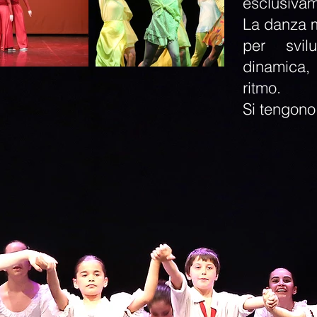
esclusivam
La danza 
per svil
dinamica, 
ritmo.
Si tengono