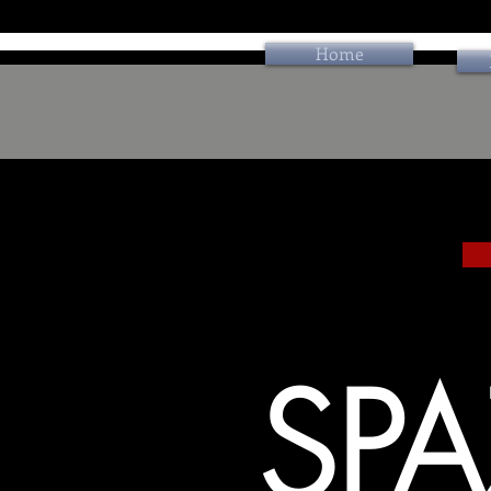
Home
SP