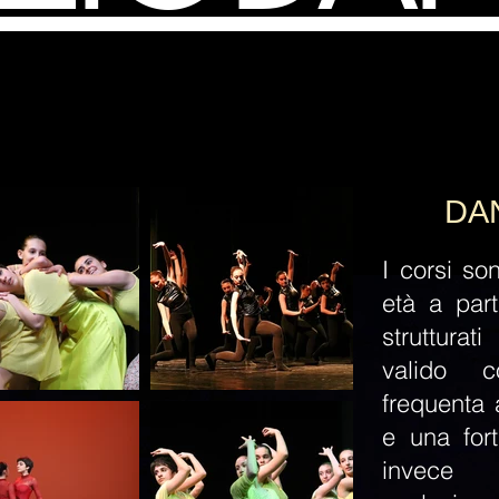
DANZ
I corsi so
età a pa
r
struttura
valido 
frequenta 
e una for
invece 