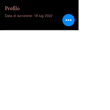
Profilo
Data di iscrizione: 18 lug 2022
Non c'è ancora niente da
mostrare qui
Quando questo membro aggiungerà
informazioni su di sé, le vedrai qui.
Tel.
339 6628154
email:
spaziodanza1@virgilio.it
Via G. Paisiello n. 131 c/o DLF -
Firenze