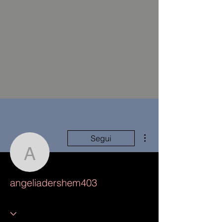
Altre azioni
Segui
angeliadershem403
angeliadershem403